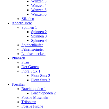
Wanzen 3
Wanzen 4
Wanzen 5
Wanzen 6
Zikaden
Andere Tiere
Spinnen 1
Spinnen 2
Spinnen 3
Spinnen 4
Spinnenläufer
Felsenspringer
Landschnecken
Pflanzen
Pilze
Der Garten
Flora Stux 1
Flora Stux 2
Flora Stux 3
Fossilien
Brachiopoden 1
Brachiopoden 2
Fossile Muscheln
Trilobiten
Fossile Fische