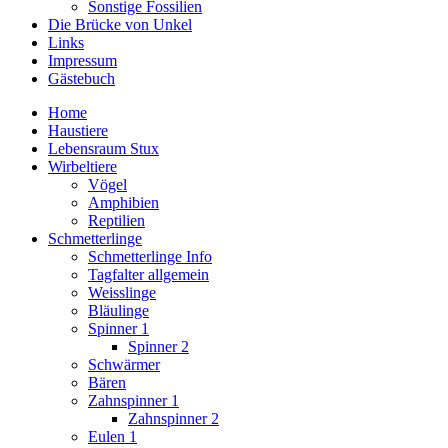
Sonstige Fossilien
Die Brücke von Unkel
Links
Impressum
Gästebuch
Home
Haustiere
Lebensraum Stux
Wirbeltiere
Vögel
Amphibien
Reptilien
Schmetterlinge
Schmetterlinge Info
Tagfalter allgemein
Weisslinge
Bläulinge
Spinner 1
Spinner 2
Schwärmer
Bären
Zahnspinner 1
Zahnspinner 2
Eulen 1