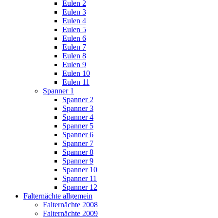
Eulen 2
Eulen 3
Eulen 4
Eulen 5
Eulen 6
Eulen 7
Eulen 8
Eulen 9
Eulen 10
Eulen 11
Spanner 1
Spanner 2
Spanner 3
Spanner 4
Spanner 5
Spanner 6
Spanner 7
Spanner 8
Spanner 9
Spanner 10
Spanner 11
Spanner 12
Falternächte allgemein
Falternächte 2008
Falternächte 2009