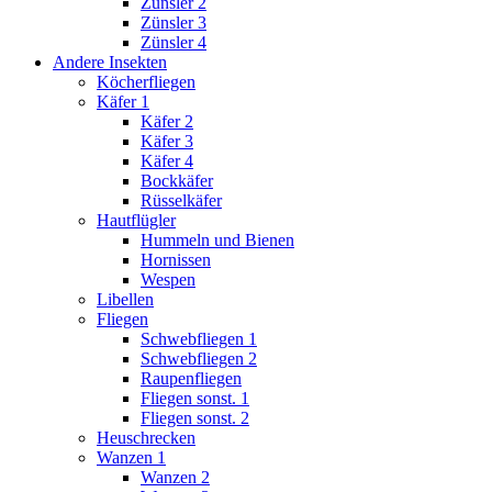
Zünsler 2
Zünsler 3
Zünsler 4
Andere Insekten
Köcherfliegen
Käfer 1
Käfer 2
Käfer 3
Käfer 4
Bockkäfer
Rüsselkäfer
Hautflügler
Hummeln und Bienen
Hornissen
Wespen
Libellen
Fliegen
Schwebfliegen 1
Schwebfliegen 2
Raupenfliegen
Fliegen sonst. 1
Fliegen sonst. 2
Heuschrecken
Wanzen 1
Wanzen 2