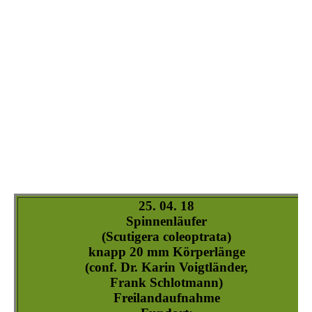
scutigera_coleoptrata-3