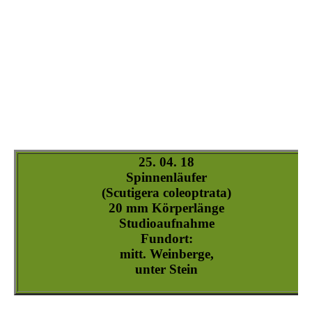
scutigera_coleoptrata-6